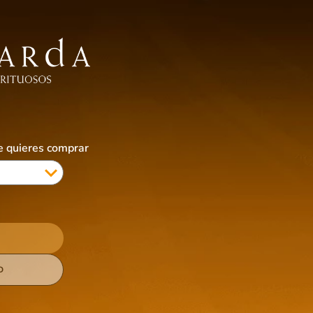
EBIDAS SIN ALCOHOL
ALIMENTOS
ACCESORIOS
CIGARRILLOS & VAPES
COTI
ue quieres comprar
D