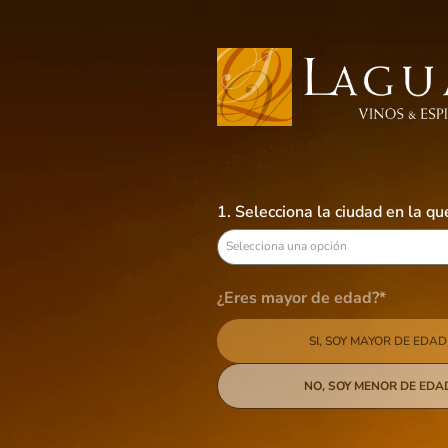
Busca aquí tus preferidos
VINOS
LICORES
CERVEZAS
B
Zhumir
1. Selecciona la ciudad en la q
Selecciona una opción
2
productos
¿Eres mayor de edad?*
Categoría
SI, SOY MAYOR DE EDAD
Aguardiente
País de origen
NO, SOY MENOR DE EDA
Ecuador
Tamaño