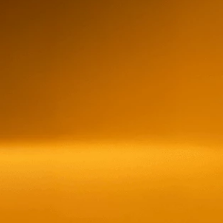
700ml
$5,00
–
$10,00
Aguardiente Zhumir
Watermelon Citrus
$
5,78
store/produc
list.quantity