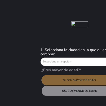
Busca aquí tus preferidos
VINOS
LICORES
CERVEZAS
OFERTAS
1. Selecciona la ciudad en la que quie
comprar
Selecciona una opción
¿Eres mayor de edad?*
SI, SOY MAYOR DE EDAD
NO, SOY MENOR DE EDAD