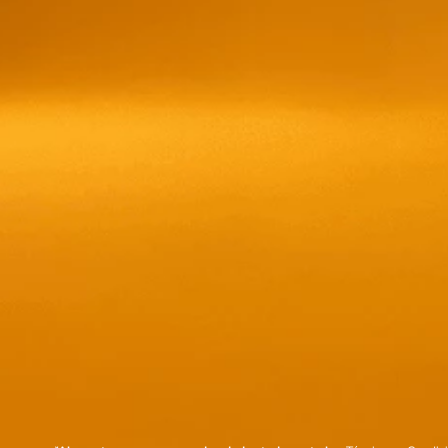
El Enemigo Chardo
$
51,77
store/produc
list.quantity