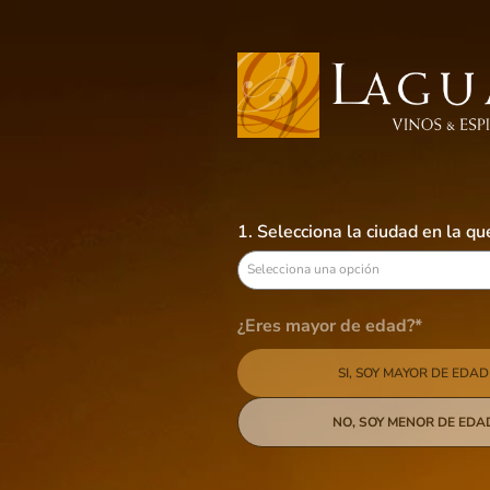
Busca aquí tus preferidos
VINOS
LICORES
CERVEZAS
B
1. Selecciona la ciudad en la q
Vinos
Chardonnay
Selecciona una opción
Vinos
¿Eres mayor de edad?*
23
productos
SI, SOY MAYOR DE EDAD
NO, SOY MENOR DE EDA
Categoría
Blanco
Tipo