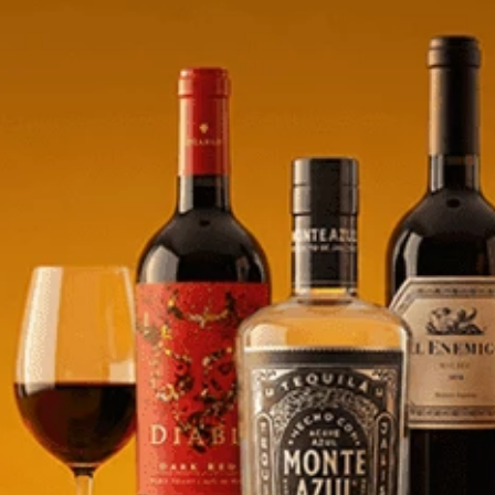
umpeter Chardonnay -
Nozeco Blanco Sin Alc. - 750ml
1
$
13,26
e/product-
store/product-
.quantityStepper.label
list.quantityStepper.label