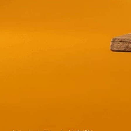
nnay - 750ml
San Felipe Chardonnay - 750ml
$
14,65
t-
store/product-
Stepper.label
list.quantityStepper.label
Mostrando
12 de 23
produc
VER MÁS