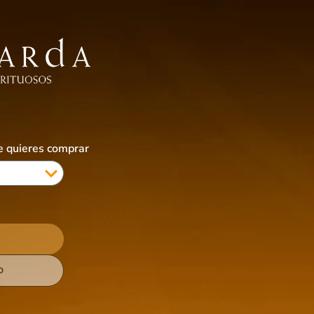
EBIDAS SIN ALCOHOL
ALIMENTOS
ACCESORIOS
CIGARRILLOS & VAPES
COTI
ue quieres comprar
D