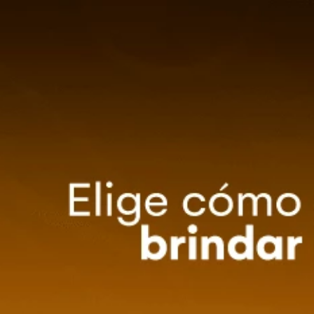
0
Método de entrega
ZA TU EVENTO
OFERTAS
Ordenar por
Descuento