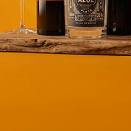
tos
×
¿Necesitas asesoría? 🍷