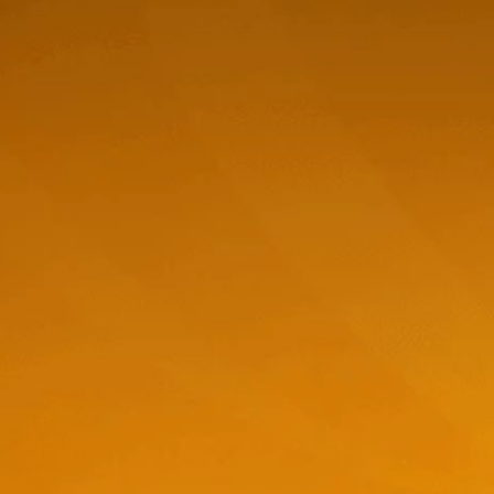
ay - 750ml
Peñasol Chardonnay - 750ml
Rutini Tr
750ml
$
6,21
$
24,4
t-
store/product-
stor
Stepper.label
list.quantityStepper.label
list