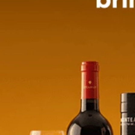
Merlot - 750ml
Casillero Del Diablo Merlot -
750ml
$
23,11
e/product-
store/product-
.quantityStepper.label
list.quantityStepper.label