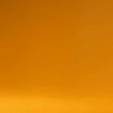
Trapiche Reserva M
$
23,51
store/produc
list.quantity