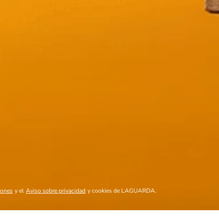
750ml
Trapiche Vineyards Merlot -
Marques 
750ml
- 750ml
$
13,91
$
43,7
t-
store/product-
stor
Stepper.label
list.quantityStepper.label
list
Mostrando
12 de 18
produc
VER MÁS
iones
y el
Aviso sobre privacidad
y cookies de LAGUARDA.