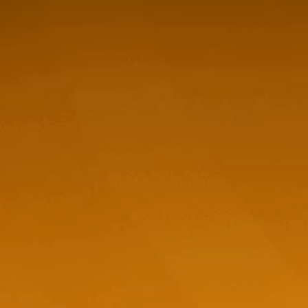
7ml
Clos De Pirque Merlot (Tetra P) -
Peñasol 
×
1000ml
$
7,92
$
6,21
t-
store/product-
stor
Stepper.label
list.quantityStepper.label
list