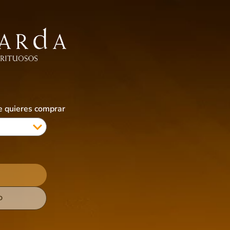
EBIDAS SIN ALCOHOL
ALIMENTOS
ACCESORIOS
CIGARRILLOS & VAPES
COTI
ue quieres comprar
D