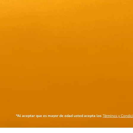
Frontera Merlot - 
$
15,95
store/produc
list.quantity
*Al aceptar que es mayor de edad usted acepta los
Términos y Condic