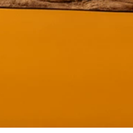
De Casa Concha Merlot
Woodbridge Merlot - 750ml
1
$
22,75
e/product-
store/product-
.quantityStepper.label
list.quantityStepper.label
tos
×
¿Necesitas asesoría? 🍷