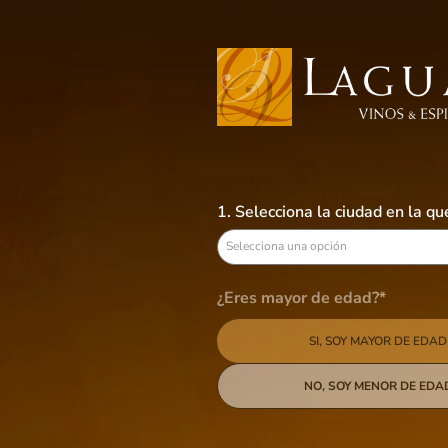
Busca aquí tus preferidos
VINOS
LICORES
CERVEZAS
B
1. Selecciona la ciudad en la q
Vinos
Merlot
Selecciona una opción
Vinos
¿Eres mayor de edad?*
18
productos
SI, SOY MAYOR DE EDAD
NO, SOY MENOR DE EDA
Categoría
Tinto
Tipo