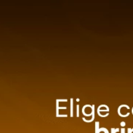
0
Método de entrega
ZA TU EVENTO
OFERTAS
Ordenar por
Descuento