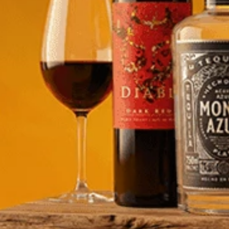
o Merlot - 750ml
Maipo Merlot - 750ml
5
$
10,19
e/product-
store/product-
.quantityStepper.label
list.quantityStepper.label
AGREGA 2 PAGA 1