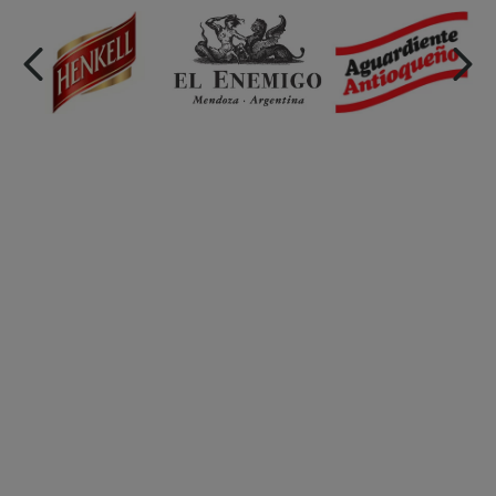
Calvet Grande Reserve -
750ml
$
22,51
$
27,25
Woodbridge Merlot -
750ml
$
22,75
store/product-
store/product-
list.quantityStepper.label
list.quantityStepper.labe
Las mejores
marcas