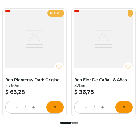
NUEVO
Ron Planteray Dark Original
Ron Flor De Caña 18 Años -
- 750ml
375ml
$
63,28
$
36,75
Cantidad
Cantidad
de
de
producto
producto