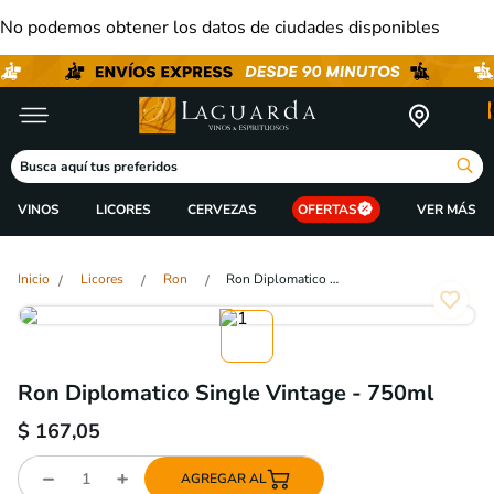
No podemos obtener los datos de ciudades disponibles
Busca aquí tus preferidos
VINOS
LICORES
CERVEZAS
OFERTAS
Licores
Ron
Ron Diplomatico Single Vintage - 750ml
Ron Diplomatico Single Vintage - 750ml
$
167,05
AGREGAR AL