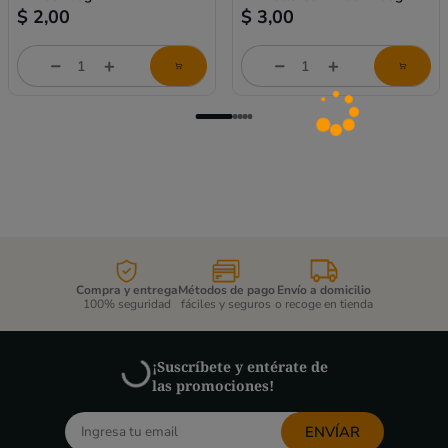
$
2,00
$
3,00
Cantidad
Cantidad
de
de
producto
producto
Compra y entrega
Métodos de pago
Envío a domicilio
100% seguridad
fáciles y seguros
o recoge en tienda
¡Suscríbete y entérate de
las promociones!
ENVÍAR