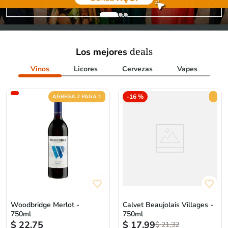
deals
Los mejores
Vinos
Licores
Cervezas
Vapes
-
16 %
AGREGA 2 PAGA 1
Woodbridge Merlot -
Calvet Beaujolais Villages -
750ml
750ml
$
22,75
$
17,99
$
21,32