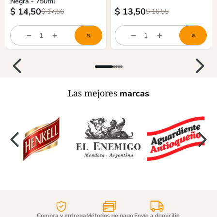
Negra - 750ml
$
14,50
$
13,50
$
17,56
$
16,55
store/product-
store/product-
list.quantityStepper.label
list.quantityStepper.labe
Las mejores
marcas
Compra y entrega
Métodos de pago
Envío a domicilio