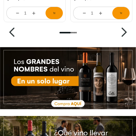
store/product-
store/product-
list.quantityStepper.label
list.quantityStepper.labe