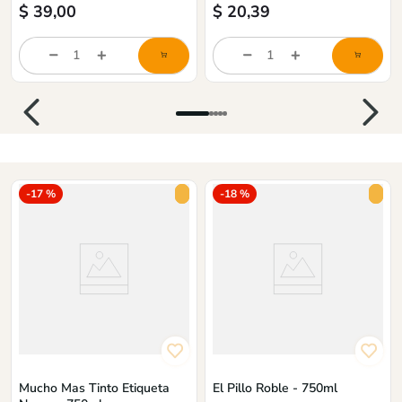
$
39,00
$
20,39
store/product-
store/product-
list.quantityStepper.label
list.quantityStepper.labe
-
17 %
-
18 %
Mucho Mas Tinto Etiqueta
El Pillo Roble - 750ml