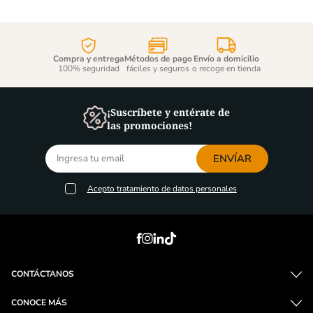
Compra y entrega
Métodos de pago
Envío a domicilio
100% seguridad
fáciles y seguros
o recoge en tienda
¡Suscríbete y entérate de
las promociones!
ENVÍAR
Acepto
tratamiento de datos personales
CONTÁCTANOS
CONOCE MÁS