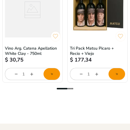
Vino Arg. Catena Apellation
Tri Pack Matsu Picaro +
White Clay - 750ml
Recio + Viejo
$
30,75
$
177,34
store/product-
store/product-
l
list.quantityStepper.label
list.quantityStepper.labe