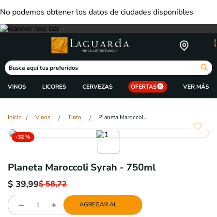
No podemos obtener los datos de ciudades disponibles
Busca aquí tus preferidos
VINOS
LICORES
CERVEZAS
OFERTAS
Vinos
Tinto
Planeta Maroccoli Syrah - 750ml
-
32 %
Planeta Maroccoli Syrah - 750ml
$
39,99
$
58,72
AGREGAR AL