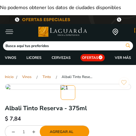
No podemos obtener los datos de ciudades disponibles
Busca aquí tus preferidos
VINOS
LICORES
CERVEZAS
OFERTAS
Vinos
Tinto
Albali Tinto Reserva - 375ml
Albali Tinto Reserva - 375ml
$
7,84
AGREGAR AL