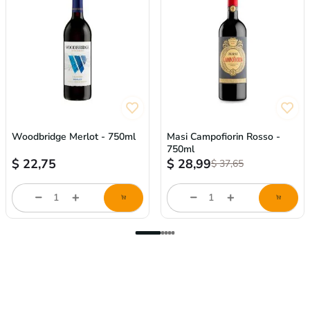
Woodbridge Merlot - 750ml
Masi Campofiorin Rosso -
750ml
$
22,75
$
28,99
$
37,65
Cantidad
Cantidad
de
de
producto
producto