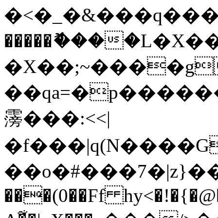
�<�_�&���q�����
�����ޮ����L�X
�X��;~����g
��qa=�p�������jr��
霶���:<<|
�f���|q(N����G
��o�#���7�|z}�
���(0��Ff hy<�!�{�@