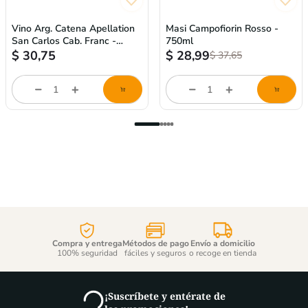
Vino Arg. Catena Apellation
Masi Campofiorin Rosso -
San Carlos Cab. Franc -
750ml
750ml
$
30,75
$
28,99
$
37,65
store/product-
store/product-
l
list.quantityStepper.label
list.quantityStepper.labe
Compra y entrega
Métodos de pago
Envío a domicilio
100% seguridad
fáciles y seguros
o recoge en tienda
¡Suscríbete y entérate de