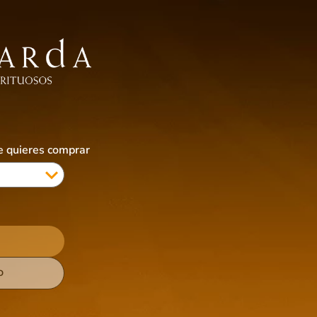
EBIDAS SIN ALCOHOL
ALIMENTOS
ACCESORIOS
CIGARRILLOS & VAPES
COTI
ue quieres comprar
Bebidas Sin Alcohol
A
Agua Mineral Guitig - 
$
1,30
AGREGAR 
Un milagro de la naturaleza que acompaña
combina sabiamente gas y minerales natur
D
Ver mas detalles