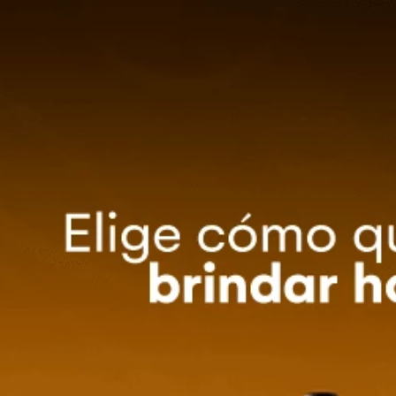
0
Método de entrega
ZA TU EVENTO
OFERTAS
guas & Hielos
Agua Mineral Guitig - 1500ml
1500ml
AL
 a los ecuatorianos desde hace 105 años. Güitig,
ales para lograr un agua mineral con sabor único.