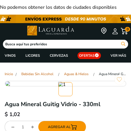
No podemos obtener los datos de ciudades disponibles
0
Busca aquí tus preferidos
VINOS
LICORES
CERVEZAS
OFERTAS
Bebidas Sin Alcohol
Aguas & Hielos
Agua Mineral Guitig Vidrio - 330ml
Agua Mineral Guitig Vidrio - 330ml
$
1,02
AGREGAR AL