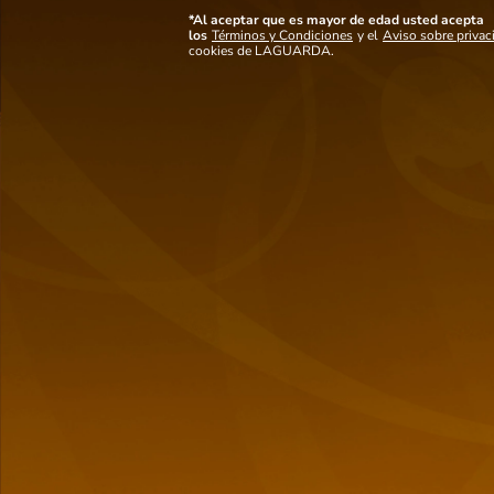
donde quieras. Extraída de fuentes naturales y sometida a un riguroso
proceso de purificación, nuestra agua sin gas te ofrece la máxima calidad y
*Al aceptar que es mayor de edad usted acepta
seguridad. Envasada directamente en la fuente para conservar su frescura y
los
Términos y Condiciones
y el
Aviso sobre privac
sabor natural.
cookies de LAGUARDA.
Ver mas detalles
También
te puede interesar