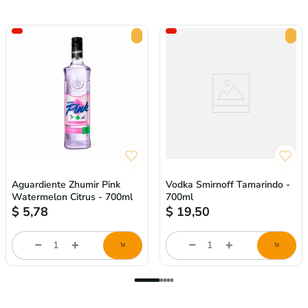
Aguardiente Zhumir Pink
Vodka Smirnoff Tamarindo -
Watermelon Citrus - 700ml
700ml
$
5,78
$
19,50
Cantidad
Cantidad
de
de
producto
producto