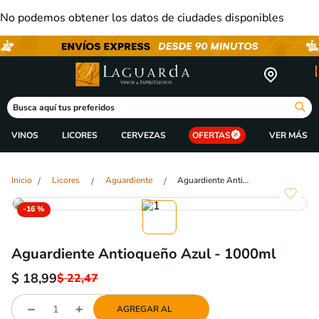
No podemos obtener los datos de ciudades disponibles
Busca aquí tus preferidos
VINOS
LICORES
CERVEZAS
OFERTAS
Licores
Aguardiente
Aguardiente Antioqueño Azul - 1000ml
-
16 %
Aguardiente Antioqueño Azul - 1000ml
$
18,99
$
22,47
AGREGAR AL