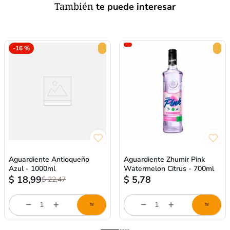
También
te puede interesar
-
16 %
Aguardiente Antioqueño
Aguardiente Zhumir Pink
Azul - 1000ml
Watermelon Citrus - 700ml
$
18,99
$
5,78
$
22,47
Cantidad
Cantidad
de
de
producto
producto