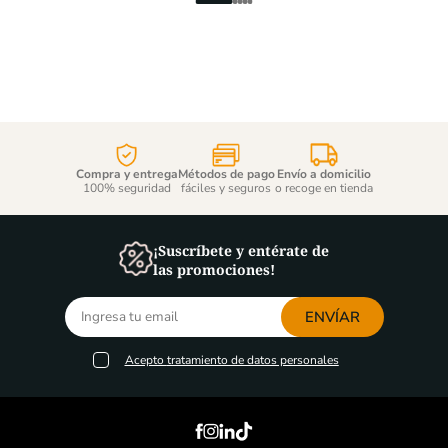
Compra y entrega
Métodos de pago
Envío a domicilio
100% seguridad
fáciles y seguros
o recoge en tienda
¡Suscríbete y entérate de
las promociones!
ENVÍAR
Acepto
tratamiento de datos personales