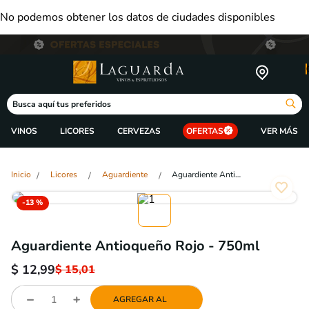
No podemos obtener los datos de ciudades disponibles
Busca aquí tus preferidos
VINOS
LICORES
CERVEZAS
OFERTAS
Licores
Aguardiente
Aguardiente Antioqueño Rojo - 750ml
-
13 %
Aguardiente Antioqueño Rojo - 750ml
$
12,99
$
15,01
AGREGAR AL