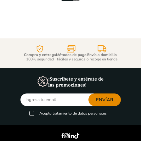
Compra y entrega
Métodos de pago
Envío a domicilio
100% seguridad
fáciles y seguros
o recoge en tienda
¡Suscríbete y entérate de
las promociones!
ENVÍAR
Acepto
tratamiento de datos personales