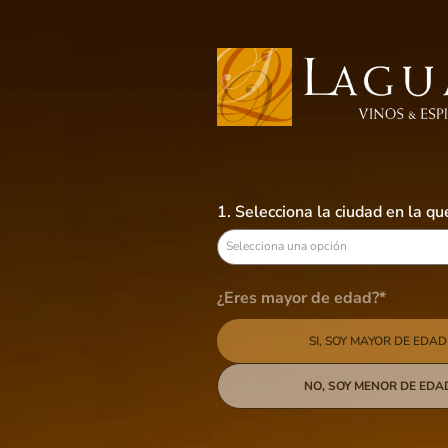
Busca aquí tus preferidos
VINOS
LICORES
CERVEZAS
B
1. Selecciona la ciudad en la q
Selecciona una opción
¿Eres mayor de edad?*
SI, SOY MAYOR DE EDAD
NO, SOY MENOR DE EDA