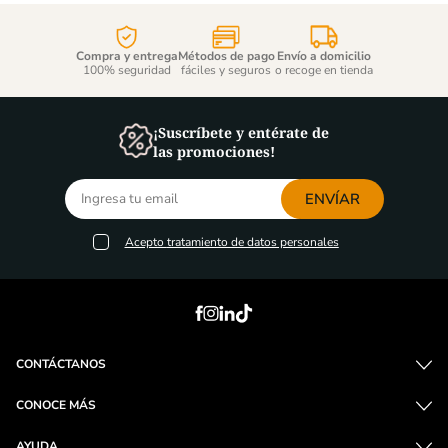
Compra y entrega
Métodos de pago
Envío a domicilio
100% seguridad
fáciles y seguros
o recoge en tienda
¡Suscríbete y entérate de
las promociones!
ENVÍAR
Acepto
tratamiento de datos personales
CONTÁCTANOS
CONOCE MÁS
AYUDA