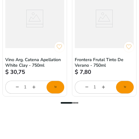
Vino Arg. Catena Apellation
Frontera Frutal Tinto De
White Clay - 750ml
Verano - 750ml
$
30,75
$
7,80
store/product-
store/product-
l
list.quantityStepper.label
list.quantityStepper.labe