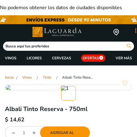
No podemos obtener los datos de ciudades disponibles
Busca aquí tus preferidos
VINOS
LICORES
CERVEZAS
OFERTAS
Vinos
Tinto
Albali Tinto Reserva - 750ml
Albali Tinto Reserva - 750ml
$
14,62
AGREGAR AL