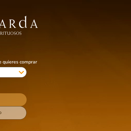
EBIDAS SIN ALCOHOL
ALIMENTOS
ACCESORIOS
CIGARRILLOS & VAPES
COTI
ue quieres comprar
Alimentos
Snacks
Almendras Confitadas 
$
3,90
AGREGAR 
Crujientes almendras seleccionadas cubie
Almendras Confitadas Mazal combinan dulzu
D
compartir o disfrutar en cualquier ocasión
Ver mas detalles