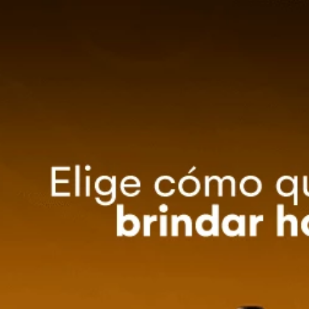
0
Método de entrega
ZA TU EVENTO
OFERTAS
Almendras Confitadas Mazal 120g
Mazal 120g
AL
rtas con una fina capa de azúcar caramelizada. Las
ra y textura en un clásico irresistible, perfecto para
.