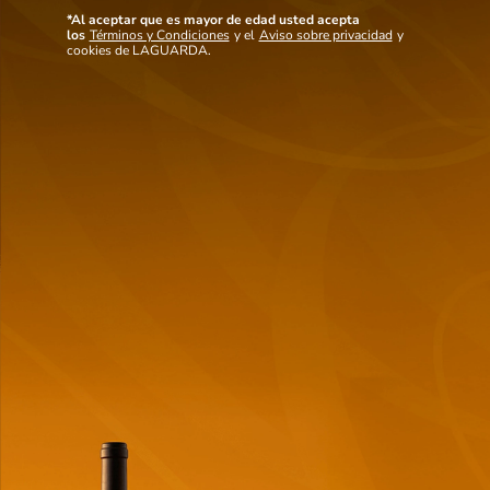
Ver mas detalles
*Al aceptar que es mayor de edad usted acepta
los
Términos y Condiciones
y el
Aviso sobre privacidad
y
cookies de LAGUARDA.
Maridaje
Notas de cata
Sugerimos acompañar este Malbec con la cocina clásica argentina o con
tablas de quesos y fiambres.
También
te puede interesar