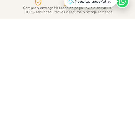
×
¿Necesitas asesoría?
Compra y entrega
Métodos de pago
Envío a domicilio
100% seguridad
fáciles y seguros
o recoge en tienda
¡Suscríbete y entérate de
las promociones!
ENVÍAR
Acepto
tratamiento de datos personales
CONTÁCTANOS
CONOCE MÁS
AYUDA