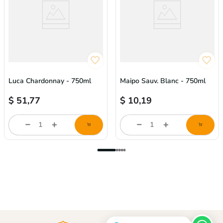
Luca Chardonnay - 750ml
Maipo Sauv. Blanc - 750ml
$
51,77
$
10,19
store/product-
store/product-
l
list.quantityStepper.label
list.quantityStepper.labe