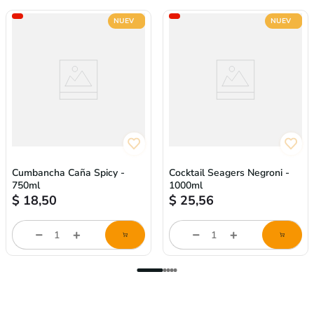
NUEVO
NUEVO
Cumbancha Caña Spicy -
Cocktail Seagers Negroni -
750ml
1000ml
$
18,50
$
25,56
store/product-
store/product-
l
list.quantityStepper.label
list.quantityStepper.labe