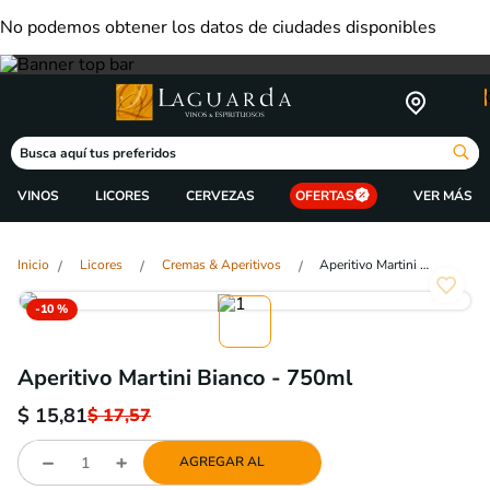
No podemos obtener los datos de ciudades disponibles
Busca aquí tus preferidos
VINOS
LICORES
CERVEZAS
OFERTAS
Licores
Cremas & Aperitivos
Aperitivo Martini Bianco - 750ml
-
10 %
Aperitivo Martini Bianco - 750ml
$
15,81
$
17,57
AGREGAR AL