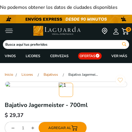
No podemos obtener los datos de ciudades disponibles
0
Busca aquí tus preferidos
VINOS
LICORES
CERVEZAS
OFERTAS
Licores
Bajativos
Bajativo Jagermeister - 700ml
Bajativo Jagermeister - 700ml
$
29,37
AGREGAR AL