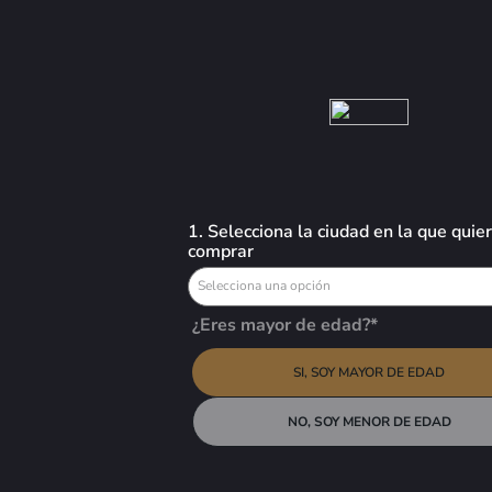
Busca aquí tus preferidos
VINOS
LICORES
CERVEZAS
OFERTAS
Licores
Bajativos
Bajativo Sambuca Del Cesari Luxardo - 750ml
1. Selecciona la ciudad en la que quie
comprar
Selecciona una opción
¿Eres mayor de edad?*
Bajativo Sambuca Del Cesari Luxardo -
750ml
SI, SOY MAYOR DE EDAD
$
22,86
NO, SOY MENOR DE EDAD
AGREGAR AL
Luxardo Sambuca dei Cesari es un licor clásico italiano. El anís estrellado,