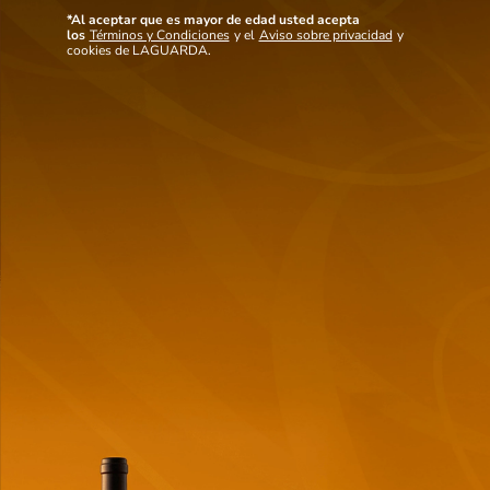
fragancia de la Pinot Gris para crear un vino cautivador y fácil de beber. Ideal
como aperitivo y acompañamiento para platos de pescado.
*Al aceptar que es mayor de edad usted acepta
los
Términos y Condiciones
y el
Aviso sobre privacidad
y
Ver mas detalles
cookies de LAGUARDA.
Maridaje
Notas de cata
Ideal para acompañar mariscos, pescados, ensaladas y platos ligeros de
verano.
También
te puede interesar