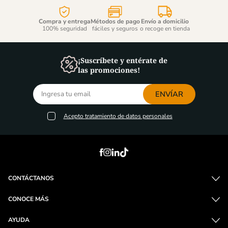
Compra y entrega
Métodos de pago
Envío a domicilio
100% seguridad
fáciles y seguros
o recoge en tienda
¡Suscríbete y entérate de
las promociones!
ENVÍAR
Acepto
tratamiento de datos personales
CONTÁCTANOS
CONOCE MÁS
AYUDA