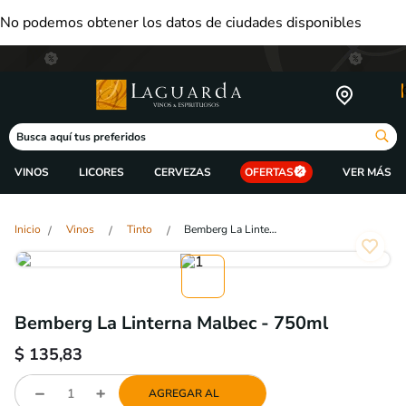
No podemos obtener los datos de ciudades disponibles
Busca aquí tus preferidos
VINOS
LICORES
CERVEZAS
OFERTAS
Vinos
Tinto
Bemberg La Linterna Malbec - 750ml
Bemberg La Linterna Malbec - 750ml
$
135,83
AGREGAR AL