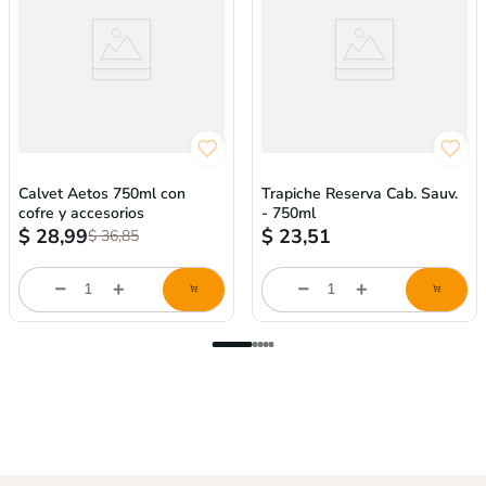
Calvet Aetos 750ml con
Trapiche Reserva Cab. Sauv.
cofre y accesorios
- 750ml
$
28,99
$
23,51
$
36,85
Cantidad
Cantidad
de
de
producto
producto