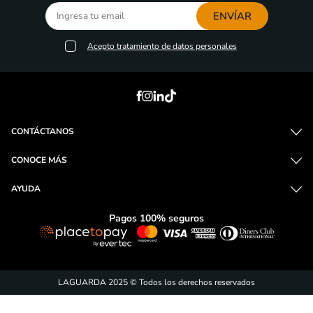
Compra y entrega
Métodos de pago
Envío a domicilio
100% seguridad
fáciles y seguros
o recoge en tienda
¡Suscríbete y entérate de
las promociones!
ENVÍAR
Acepto
tratamiento de datos personales
CONTÁCTANOS
CONOCE MÁS
AYUDA