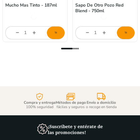
Mucho Mas Tinto - 187ml
Sapo De Otro Pozo Red
Blend - 750ml
$
4,55
$
47,94
store/product-
store/product-
l
list.quantityStepper.label
list.quantityStepper.labe