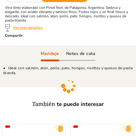
Vino tinto elaborado con Pinot Noir, de Patagonia, Argentina. Sedoso y
elegante, con acidez vibrante y taninos finos. Frutos rojos y un final fresco y
delicado. Ideal con salmón, atún, pollo, pato, hongos, risottos y quesos de
pasta blanda.
Ver mas detalles
Maridaje
Notas de cata
Ideal con salmón, atún, pollo, pato, hongos, risottos y quesos de pasta
blanda.
También
te puede interesar