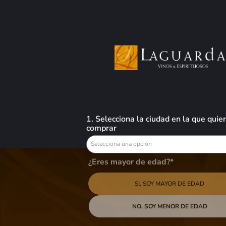
0
Busca aquí tus preferidos
VINOS
LICORES
CERVEZAS
OFERTAS
Vinos
Rosado
Beronia Alegra Rose - 750ml
1. Selecciona la ciudad en la que quie
comprar
Selecciona una opción
Beronia Alegra Rose - 750ml
¿Eres mayor de edad?*
$
39,26
SI, SOY MAYOR DE EDAD
AGREGAR AL
NO, SOY MENOR DE EDAD
Un rosado que es el perfecto acompañante del verano, una propuesta más
fresca, sofisticada y jovial.