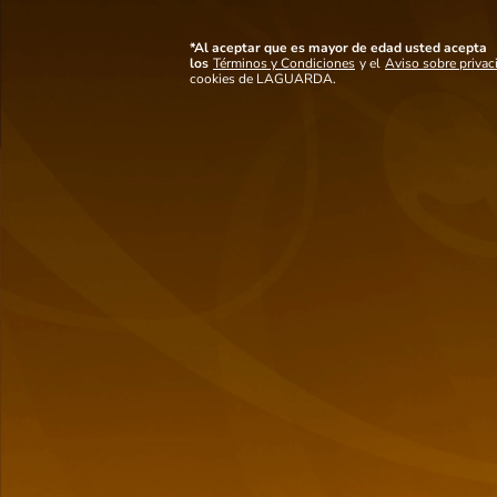
Ver mas detalles
*Al aceptar que es mayor de edad usted acepta
los
Términos y Condiciones
y el
Aviso sobre privac
cookies de LAGUARDA.
Maridaje
Notas de cata
Ideal compañero de pastas y mariscos
También
te puede interesar
NUEVO