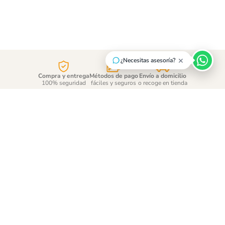
×
¿Necesitas asesoría?
Compra y entrega
Métodos de pago
Envío a domicilio
100% seguridad
fáciles y seguros
o recoge en tienda
¡Suscríbete y entérate de
las promociones!
ENVÍAR
Acepto
tratamiento de datos personales