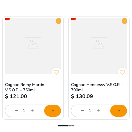
Cognac Remy Martin
Cognac Hennessy V.S.O.P. -
V.S.O.P. - 750ml
700ml
$
121,00
$
130,09
store/product-
store/product-
l
list.quantityStepper.label
list.quantityStepper.labe