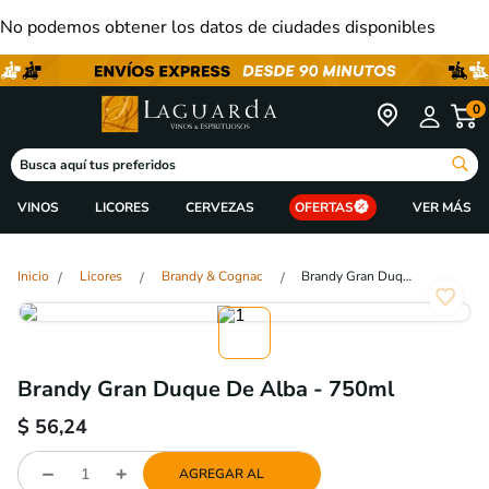
No podemos obtener los datos de ciudades disponibles
0
Busca aquí tus preferidos
VINOS
LICORES
CERVEZAS
OFERTAS
Licores
Brandy & Cognac
Brandy Gran Duque De Alba - 750ml
Brandy Gran Duque De Alba - 750ml
$
56,24
AGREGAR AL