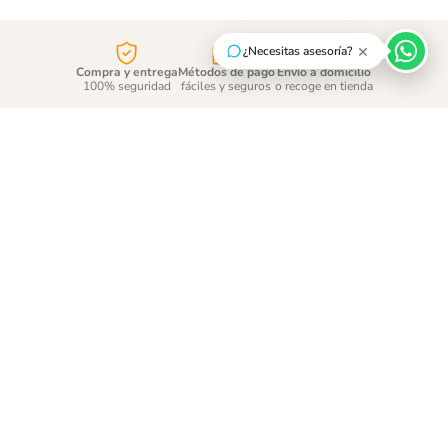
×
¿Necesitas asesoría?
Compra y entrega
Métodos de pago
Envío a domicilio
100% seguridad
fáciles y seguros
o recoge en tienda
¡Suscríbete y entérate de
las promociones!
ENVÍAR
Acepto
tratamiento de datos personales
CONTÁCTANOS
CONOCE MÁS