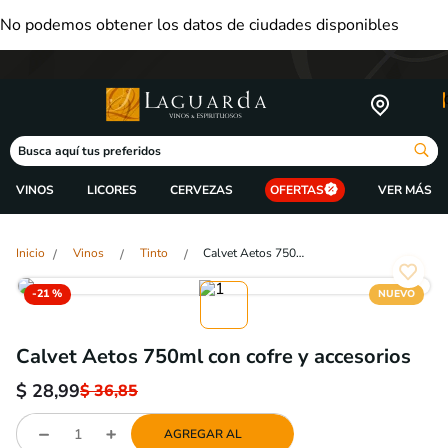
No podemos obtener los datos de ciudades disponibles
Busca aquí tus preferidos
VINOS
LICORES
CERVEZAS
OFERTAS
Vinos
Tinto
Calvet Aetos 750ml Con Cofre Y Accesorios
-
21 %
NUEVO
Calvet Aetos 750ml con cofre y accesorios
$
28,99
$
36,85
AGREGAR AL