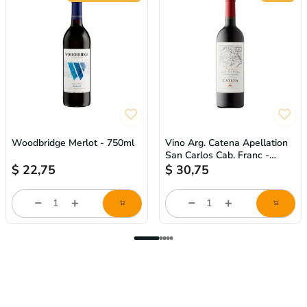
Woodbridge Merlot - 750ml
Vino Arg. Catena Apellation
San Carlos Cab. Franc -
750ml
$
22,75
$
30,75
store/product-
store/product-
l
list.quantityStepper.label
list.quantityStepper.labe