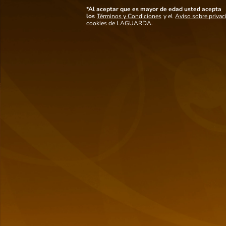
frambuesas y cerezas, con un toque de especias.
*Al aceptar que es mayor de edad usted acepta
Ver mas detalles
los
Términos y Condiciones
y el
Aviso sobre privac
cookies de LAGUARDA.
Maridaje
Notas de cata
Ideal para acompañar charcutería, quesos suaves, platos de pollo, y
ensaladas. También es perfecto para disfrutar ligeramente frío en días
cálidos o en un picnic.
También
te puede interesar