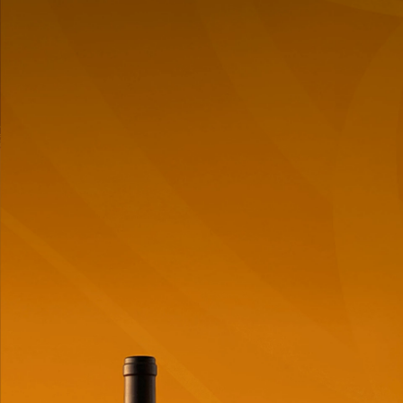
Bemberg La Linterna
Carmelo Rodero Crianza C/E
Malbec - 750ml
- 750ml
$
135,83
$
62,25
Cantidad
Cantidad
de
de
producto
producto