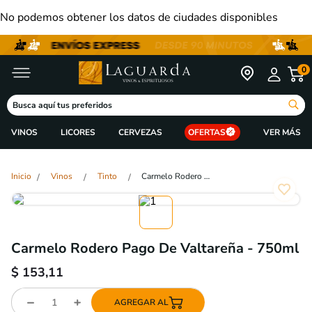
No podemos obtener los datos de ciudades disponibles
0
Busca aquí tus preferidos
VINOS
LICORES
CERVEZAS
OFERTAS
Vinos
Tinto
Carmelo Rodero Pago De Valtareña - 750ml
Carmelo Rodero Pago De Valtareña - 750ml
$
153,11
AGREGAR AL