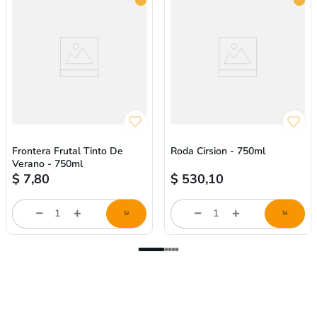
Frontera Frutal Tinto De
Roda Cirsion - 750ml
Verano - 750ml
$
7,80
$
530,10
store/product-
store/product-
l
list.quantityStepper.label
list.quantityStepper.labe