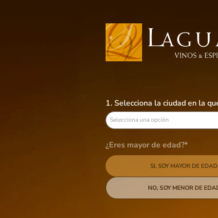
Busca aquí tus preferidos
VINOS
LICORES
CERVEZAS
B
1. Selecciona la ciudad en la q
Selecciona una opción
¿Eres mayor de edad?*
SI, SOY MAYOR DE EDAD
NO, SOY MENOR DE EDA