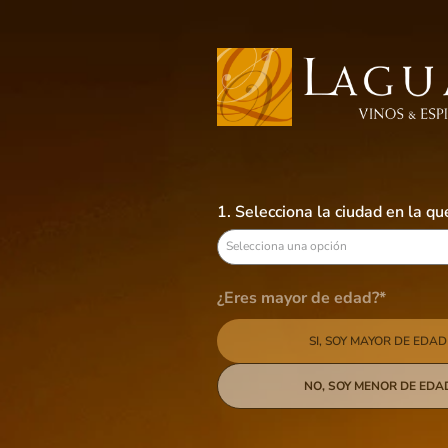
Busca aquí tus preferidos
VINOS
LICORES
CERVEZAS
B
1. Selecciona la ciudad en la q
Selecciona una opción
¿Eres mayor de edad?*
SI, SOY MAYOR DE EDAD
NO, SOY MENOR DE EDA