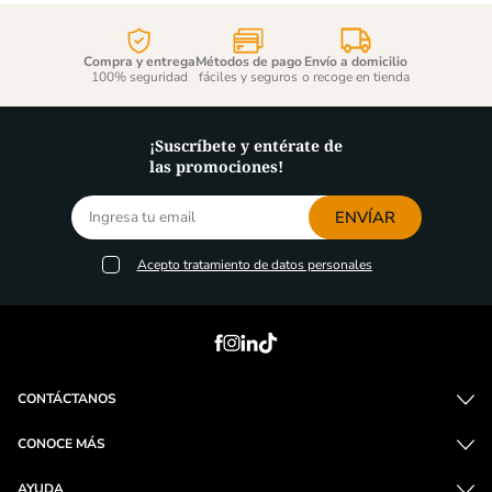
Compra y entrega
Métodos de pago
Envío a domicilio
100% seguridad
fáciles y seguros
o recoge en tienda
¡Suscríbete y entérate de
las promociones!
ENVÍAR
Acepto
tratamiento de datos personales
CONTÁCTANOS
CONOCE MÁS
AYUDA