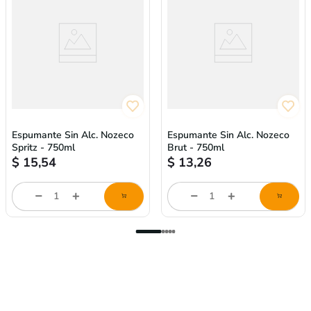
Espumante Sin Alc. Nozeco
Espumante Sin Alc. Nozeco
Spritz - 750ml
Brut - 750ml
$
15,54
$
13,26
store/product-
store/product-
l
list.quantityStepper.label
list.quantityStepper.labe