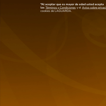
*Al aceptar que es mayor de edad usted acepta
los
Términos y Condiciones
y el
Aviso sobre privac
cookies de LAGUARDA.
Woodbridge Merlot -
Calvet Grande Reserve -
750ml
750ml
$
22,75
$
22,51
$
27,25
Cantidad
Cantidad
de
de
producto
producto
Las mejores
marcas