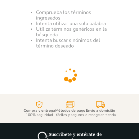
Comprueba los términos
ingresados
Intenta utilizar una sola palabra
Utiliza términos genéricos en la
búsqueda
Intenta buscar sinónimos del
término deseado
Compra y entrega
Métodos de pago
Envío a domicilio
100% seguridad
fáciles y seguros
o recoge en tienda
¡Suscríbete y entérate de