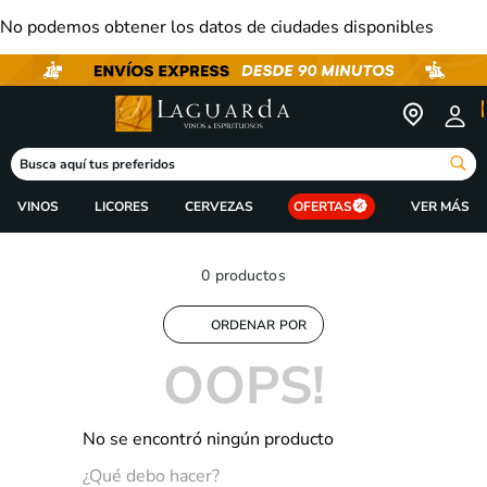
No podemos obtener los datos de ciudades disponibles
Busca aquí tus preferidos
VINOS
LICORES
CERVEZAS
OFERTAS
0
productos
ORDENAR POR
OOPS!
No se encontró ningún producto
¿Qué debo hacer?