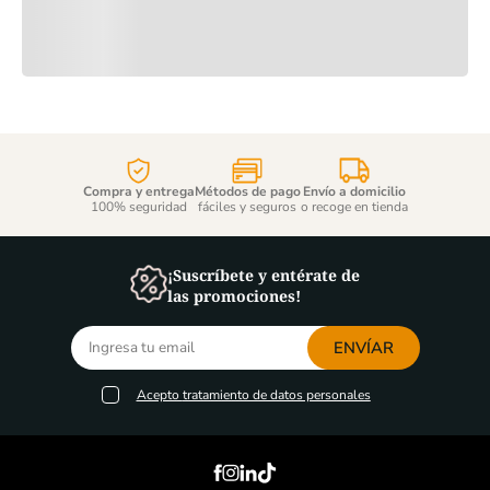
Compra y entrega
Métodos de pago
Envío a domicilio
100% seguridad
fáciles y seguros
o recoge en tienda
¡Suscríbete y entérate de
las promociones!
ENVÍAR
Acepto
tratamiento de datos personales