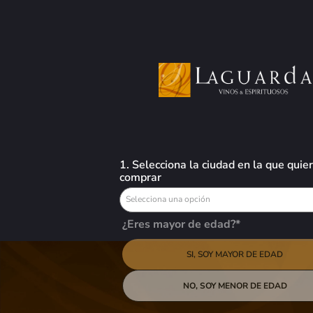
0
Busca aquí tus preferidos
VINOS
LICORES
CERVEZAS
OFERTAS
Vinos
Champagne
Champagne Piper Heidsieck Cuvee Brut - 750ml
1. Selecciona la ciudad en la que quie
comprar
Selecciona una opción
Champagne Piper Heidsieck Cuvee Brut -
¿Eres mayor de edad?*
750ml
$
109,62
SI, SOY MAYOR DE EDAD
AGREGAR AL
NO, SOY MENOR DE EDAD
El Champagne Piper-Heidsieck Cuvée Brut es un champagne icónico,