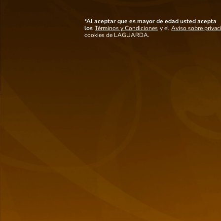
conocido por su frescura y equilibrio. Producido por una de las casas de
champagne más antiguas de la región, este champagne es un clásico para
cualquier ocasión especial.
*Al aceptar que es mayor de edad usted acepta
los
Términos y Condiciones
y el
Aviso sobre privac
Ver mas detalles
cookies de LAGUARDA.
Maridaje
Notas de cata
Ideal para maridar con mariscos, ostras, sushi, aves blancas, y quesos
suaves. También es excelente como aperitivo.
También
te puede interesar