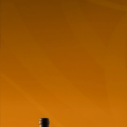
Gift Pack Champagne
Champagne Taittinger Brut
Taittinger Brut Prestige
Reserva - 750ml
Rose + 2 copas
$
142,12
$
112,48
Cantidad
Cantidad
de
de
producto
producto