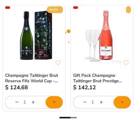
NUEVO
Champagne Taittinger Brut
Gift Pack Champagne
Reserva Fifa World Cup -
Taittinger Brut Prestige
750ml
Rose + 2 copas
$
124,68
$
142,12
Cantidad
Cantidad
de
de
producto
producto