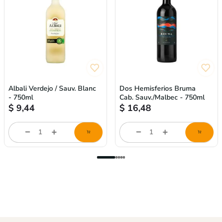
Albali Verdejo / Sauv. Blanc
Dos Hemisferios Bruma
- 750ml
Cab. Sauv./Malbec - 750ml
$
9,44
$
16,48
Cantidad
Cantidad
de
de
producto
producto