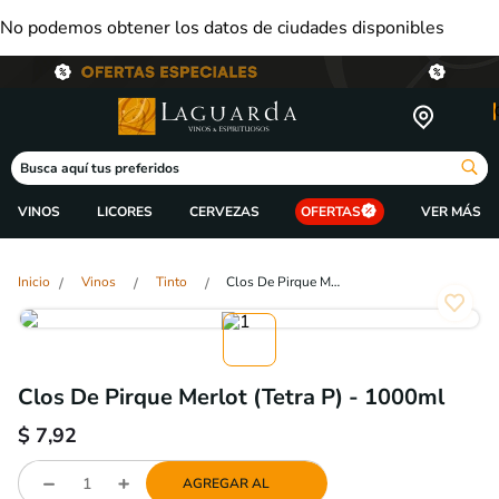
No podemos obtener los datos de ciudades disponibles
Busca aquí tus preferidos
VINOS
LICORES
CERVEZAS
OFERTAS
Vinos
Tinto
Clos De Pirque Merlot (Tetra P) - 1000ml
Clos De Pirque Merlot (Tetra P) - 1000ml
$
7,92
AGREGAR AL