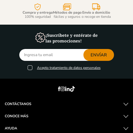
Compra y entrega
Métodos de pago
Envío a domicilio
100% seguridad
fáciles y seguros
o recoge en tienda
¡Suscríbete y entérate de
las promociones!
ENVÍAR
Acepto
tratamiento de datos personales
CONTÁCTANOS
CONOCE MÁS
AYUDA