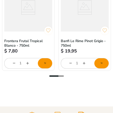
Frontera Frutal Tropical
Banfi Le Rime Pinot Grigio -
Blanco - 750ml
750ml
$
7,80
$
19,95
store/product-
store/product-
l
list.quantityStepper.label
list.quantityStepper.labe