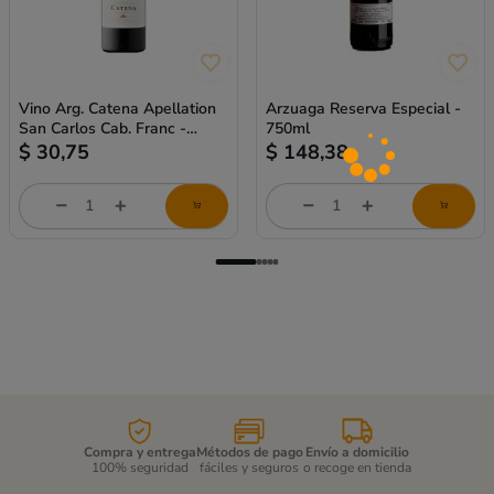
Vino Arg. Catena Apellation
Arzuaga Reserva Especial -
San Carlos Cab. Franc -
750ml
750ml
$
30,75
$
148,38
Cantidad
Cantidad
de
de
producto
producto
Compra y entrega
Métodos de pago
Envío a domicilio
100% seguridad
fáciles y seguros
o recoge en tienda