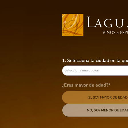
Busca aquí tus preferidos
VINOS
LICORES
CERVEZAS
B
1. Selecciona la ciudad en la q
Selecciona una opción
¿Eres mayor de edad?*
SI, SOY MAYOR DE EDAD
NO, SOY MENOR DE EDA