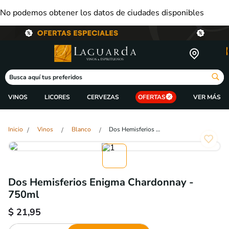
No podemos obtener los datos de ciudades disponibles
Busca aquí tus preferidos
VINOS
LICORES
CERVEZAS
OFERTAS
Vinos
Blanco
Dos Hemisferios Enigma Chardonnay - 750ml
Dos Hemisferios Enigma Chardonnay -
750ml
$
21,95