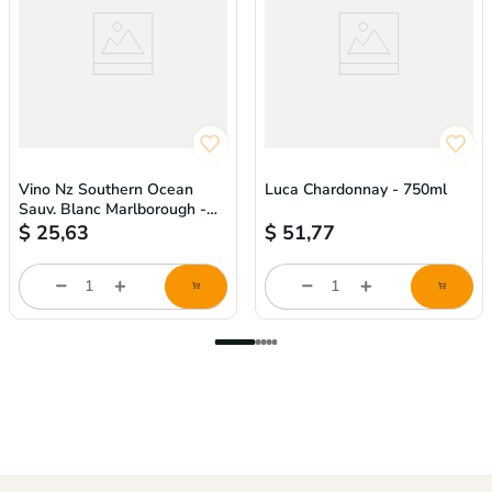
Vino Nz Southern Ocean
Luca Chardonnay - 750ml
Sauv. Blanc Marlborough -
750ml
$
25,63
$
51,77
store/product-
store/product-
l
list.quantityStepper.label
list.quantityStepper.labe