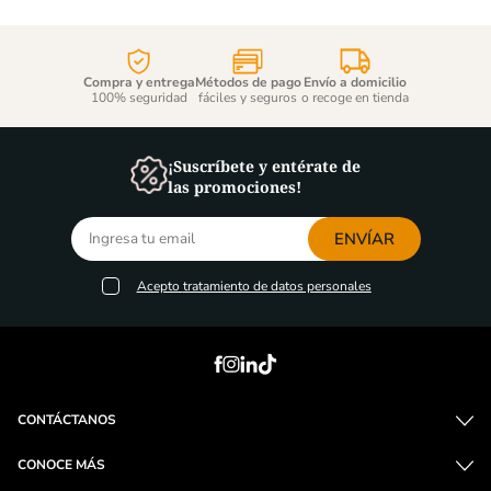
AGREGA 2 PAGA 1
Matsu La Jefa - 750ml
Woodbridge Chardonnay -
750ml
Cantidad
Cantidad
de
de
producto
producto
Compra y entrega
Métodos de pago
Envío a domicilio
100% seguridad
fáciles y seguros
o recoge en tienda